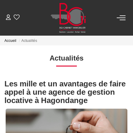
ACHETER
Accueil
Actualités
Ancien
Actualités
Neuf
Les mille et un avantages de faire
LOUER
appel à une agence de gestion
locative à Hagondange
Nos Biens
Télécharger Le Dossier De Location
ESTIMER