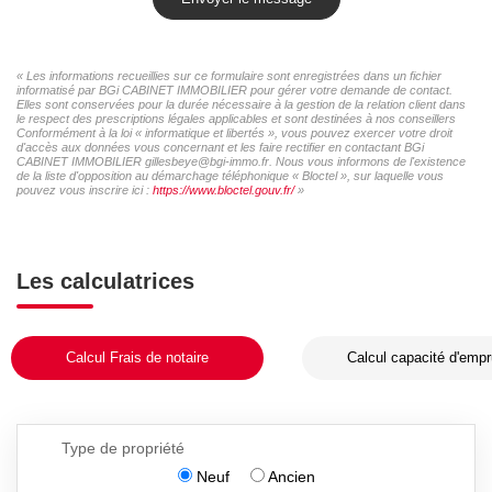
« Les informations recueillies sur ce formulaire sont enregistrées dans un fichier
informatisé par BGi CABINET IMMOBILIER pour gérer votre demande de contact.
Elles sont conservées pour la durée nécessaire à la gestion de la relation client dans
le respect des prescriptions légales applicables et sont destinées à nos conseillers
Conformément à la loi « informatique et libertés », vous pouvez exercer votre droit
d'accès aux données vous concernant et les faire rectifier en contactant BGi
CABINET IMMOBILIER gillesbeye@bgi-immo.fr. Nous vous informons de l'existence
de la liste d'opposition au démarchage téléphonique « Bloctel », sur laquelle vous
pouvez vous inscrire ici :
https://www.bloctel.gouv.fr/
»
Les calculatrices
Calcul Frais de notaire
Calcul capacité d'empr