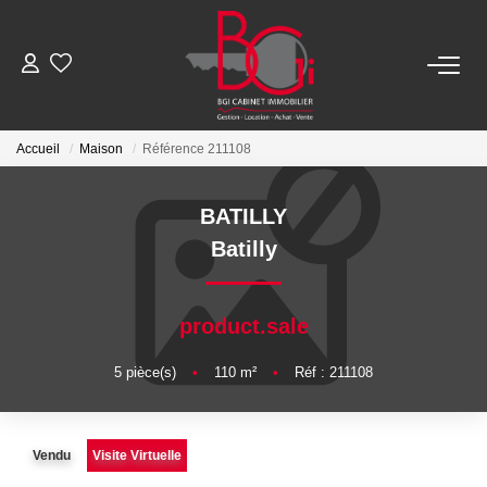
ACHETER
Accueil
Maison
Référence 211108
Ancien
BATILLY
Neuf
Batilly
LOUER
product.sale
Nos Biens
5
pièce(s)
•
110
m²
•
Réf : 211108
Télécharger Le Dossier De Location
Vendu
Visite Virtuelle
ESTIMER