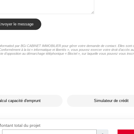
nvoyer le message
r informatisé par BGi CABINET IMMOBILIER pour gérer votre demande de contact. Elles sont co
 Conformément à la loi « informatique et libertés », vous pouvez exercer votre droit d'accès
e d'opposition au démarchage téléphonique « Bloctel », sur laquelle vous pouvez vous inscrir
lcul capacité d'emprunt
Simulateur de crédit