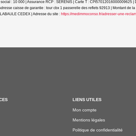
 social : 10 000 | Assurance RCP : SERENIS |
Carte T : CPI57012016000009625 | Da
| Adresse caisse de garantie : tour cbx 1 passerelle des reflets 92913 | Montant 
 LABAULE CEDEX | Adresse du site :
https://medimmoconso.fr/adresser-une-reclam
CES
LIENS UTILES
Mon compte
Mentions légales
Politique de confidentialité