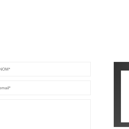
NOM*
email*