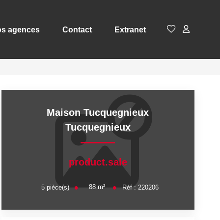
s agences
Contact
Extranet
Maison Tucquegnieux
Tucquegnieux
product.sale
88
m²
5
pièce(s)
Réf :
220206