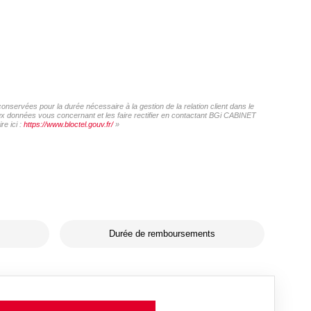
nservées pour la durée nécessaire à la gestion de la relation client dans le
 aux données vous concernant et les faire rectifier en contactant BGi CABINET
e ici :
https://www.bloctel.gouv.fr/
»
Durée de remboursements