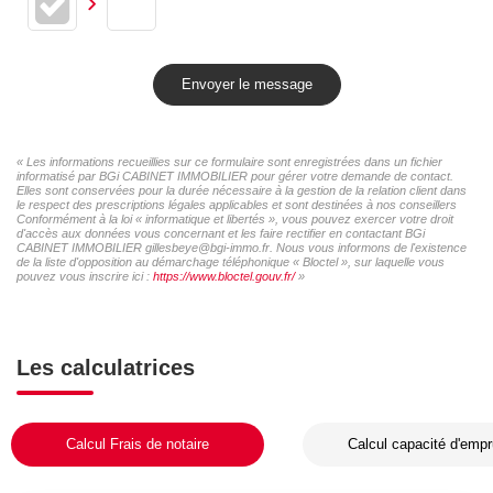
Envoyer le message
« Les informations recueillies sur ce formulaire sont enregistrées dans un fichier
informatisé par BGi CABINET IMMOBILIER pour gérer votre demande de contact.
Elles sont conservées pour la durée nécessaire à la gestion de la relation client dans
le respect des prescriptions légales applicables et sont destinées à nos conseillers
Conformément à la loi « informatique et libertés », vous pouvez exercer votre droit
d'accès aux données vous concernant et les faire rectifier en contactant BGi
CABINET IMMOBILIER gillesbeye@bgi-immo.fr. Nous vous informons de l'existence
de la liste d'opposition au démarchage téléphonique « Bloctel », sur laquelle vous
pouvez vous inscrire ici :
https://www.bloctel.gouv.fr/
»
Les calculatrices
Calcul Frais de notaire
Calcul capacité d'empr