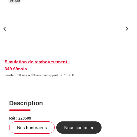
Vendu
FAIRE GÉRER
NOS AGENCES
CONTACT
Simulation de remboursement :
349 €/mois
EXTRANET
pendant 20 ans à 3% avec un apport de 7 000 €
Description
Réf : 220509
Nos honoraires
Nous contacter