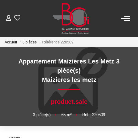
ACHETER
Accueil
3 pièces
Référence 220509
Ancien
Appartement Maizieres Les Metz 3
Neuf
pièce(s)
Maizieres les metz
LOUER
product.sale
Nos Biens
Télécharger Le Dossier De Location
3
pièce(s)
•
65
m²
•
Réf : 220509
ESTIMER