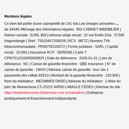
Mentions légales
Ce bien fait partie d'une copropriété de 141 lots.Les charges annuelles sont
de 3444€.
Affichage des informations légales : BGi CABINET IMMOBILIER |
Raison sociale : EURL BGI | Adresse siège social : 32 rue Emile Zola - 57300
Hagondange | Siret : 75010457200029 | RCS : METZ | Numero TVA
Intracommunautaire : FR58750104572 | Forme juridique : SARL | Capital
social : 10 000 | Assurance RCP : SERENIS |
Carte T :
CPI57012016000009625 | Date de délivrance : 2026-01-01 | Lieu de
délivrance : NC | Caisse de garantie financière : QBE insurance. | N° de
caisse de garantie : 19043 | Adresse caisse de garantie : tour cbx 1
passerelle des reflets 92913 | Montant de la garantie financière : 120 000 |
Nom du médiateur : MEDIMMOCONSO | Adresse du médiateur : 1 Allée du
parc de Massemena CS 25222 44505 LABAULE CEDEX | Adresse du site :
https://medimmoconso.fr/adresser-une-reclamation/
|
Entreprise
juridiquement et financièrement indépendante