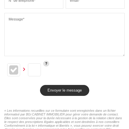
N° de téléphone*
email*
Message*
Envoyer le message
« Les informations recueillies sur ce formulaire sont enregistrées dans un fichier
informatisé par BGi CABINET IMMOBILIER pour gérer votre demande de contact.
Elles sont conservées pour la durée nécessaire à la gestion de la relation client dans
le respect des prescriptions légales applicables et sont destinées à nos conseillers
Conformément à la loi « informatique et libertés », vous pouvez exercer votre droit