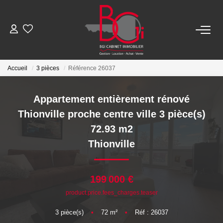
ACHETER
Accueil
3 pièces
Référence 26037
Ancien
Appartement entièrement rénové
Neuf
Thionville proche centre ville 3 pièce(s)
72.93 m2
LOUER
Thionville
Nos Biens
199 000 €
Télécharger Le Dossier De Location
product.price.fees_charges.teaser
3
pièce(s)
•
72
m²
•
Réf : 26037
ESTIMER