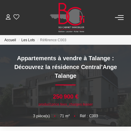
ACHETER
Accueil
Les Lots
Référence C003
Ancien
Appartements à vendre à Talange :
Neuf
Découvrez la résidence Central'Ange
Talange
LOUER
250 900 €
Nos Biens
product.price.fees_charges.teaser
Télécharger Le Dossier De Location
3
pièce(s)
•
71
m²
•
Réf : C003
ESTIMER