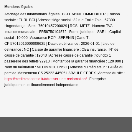
Mentions légales
Affichage des informations légales : BGi CABINET IMMOBILIER | Raison
sociale : EURL BGI | Adresse siège social : 32 rue Emile Zola - 57300
Hagondange | Siret : 75010457200029 | RCS : METZ | Numero TVA
Intracommunautaire : FR58750104572 | Forme juridique : SARL | Capital
social : 10 000 | Assurance RCP : SERENIS |
Carte T :
CPI57012016000009625 | Date de délivrance : 2026-01-01 | Lieu de
délivrance : NC | Caisse de garantie financière : QBE insurance. | N° de
caisse de garantie : 19043 | Adresse caisse de garantie : tour cbx 1
passerelle des reflets 92913 | Montant de la garantie financière : 120 000 |
Nom du médiateur : MEDIMMOCONSO | Adresse du médiateur : 1 Allée du
parc de Massemena CS 25222 44505 LABAULE CEDEX | Adresse du site :
https://medimmoconso.fr/adresser-une-reclamation/
|
Entreprise
juridiquement et financièrement indépendante