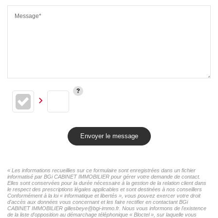
Message*
Envoyer le message
« Les informations recueillies sur ce formulaire sont enregistrées dans un fichier
informatisé par BGi CABINET IMMOBILIER pour gérer votre demande de contact.
Elles sont conservées pour la durée nécessaire à la gestion de la relation client dans
le respect des prescriptions légales applicables et sont destinées à nos conseillers
Conformément à la loi « informatique et libertés », vous pouvez exercer votre droit
d'accès aux données vous concernant et les faire rectifier en contactant BGi
CABINET IMMOBILIER gillesbeye@bgi-immo.fr. Nous vous informons de l'existence
de la liste d'opposition au démarchage téléphonique « Bloctel », sur laquelle vous