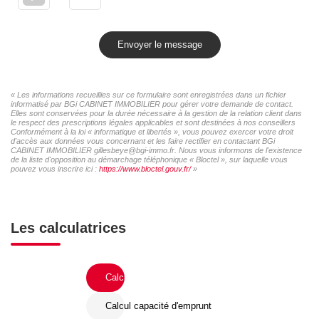
Envoyer le message
« Les informations recueillies sur ce formulaire sont enregistrées dans un fichier
informatisé par BGi CABINET IMMOBILIER pour gérer votre demande de contact.
Elles sont conservées pour la durée nécessaire à la gestion de la relation client dans
le respect des prescriptions légales applicables et sont destinées à nos conseillers
Conformément à la loi « informatique et libertés », vous pouvez exercer votre droit
d'accès aux données vous concernant et les faire rectifier en contactant BGi
CABINET IMMOBILIER gillesbeye@bgi-immo.fr. Nous vous informons de l'existence
de la liste d'opposition au démarchage téléphonique « Bloctel », sur laquelle vous
pouvez vous inscrire ici :
https://www.bloctel.gouv.fr/
»
Les calculatrices
Calcul Frais de notaire
Calcul capacité d'emprunt