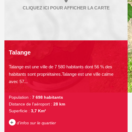
Talange
Talange est une ville de 7 580 habitants dont 56 % des
habitants sont propriétaires.Talange est une ville calme
avec 57...
Population :
7 698 habitants
Distance de l'aéroport :
28 km
Superficie :
3,7 Km²
+
d'infos sur le quartier