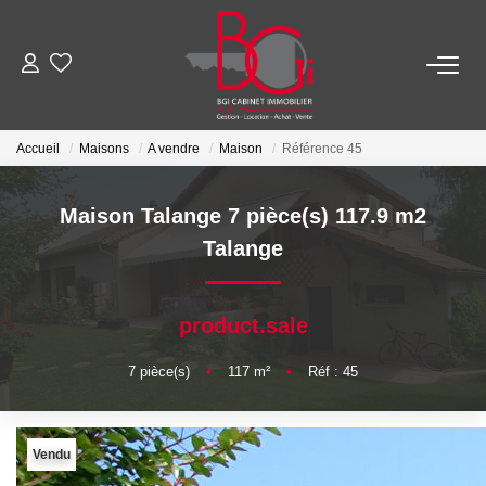
ACHETER
Accueil
Maisons
A vendre
Maison
Référence 45
Ancien
Maison Talange 7 pièce(s) 117.9 m2
Neuf
Talange
LOUER
product.sale
Nos Biens
7
pièce(s)
•
117
m²
•
Réf : 45
Télécharger Le Dossier De Location
Vendu
ESTIMER