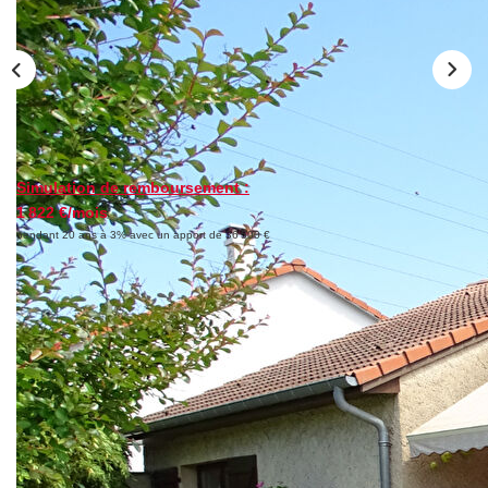
FAIRE GÉRER
NOS AGENCES
CONTACT
Simulation de remboursement :
1 822 €/mois
EXTRANET
pendant 20 ans à 3% avec un apport de 36 500 €
Description
Réf : 45
En bon etat, elle se compose : au rdc : une entree, une
grande chambre de 14m²,
un degagement une salle d'eau avec wc, une cuisine d'ete