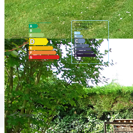
Diagnostics énergétiques
Montant estimé des dépenses annuelles d'énergie pour un
usage standard entre 1500€ et 2110€. indexées aux années
2021,2022 et 2023 (abonnement compris).
Imprimer
Partager
Calculer mon budget