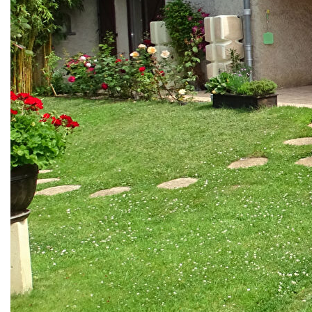
de 22m², un garage et
une buanderie. a l'etage : un degagement, une cuisine
independante, un spacieux
et lumineux salon/salle a manger de 35m², 3 chambres,
une salle de bains, wc
separes et un balcon avec double acces (cuisine et
salon/salle a manger).
concernant l'exterieur, vous beneficierez d'une terrasse et
d'un jardin entierement
plat et cloture d'une superficie de 4,31 ares. la partie du rdc
peut facilement etre
independante de l'etage ce qui peut permettre la division en
2 appartements ou d'y
accueillir : parents, personnes a mobilite reduite, ? la
chaudiere au gaz et les
fenetres en double vitrage pvc ont ete remplacees en 2019.
Nos honoraires
Nous contacter