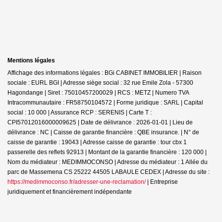
Mentions légales
Affichage des informations légales : BGi CABINET IMMOBILIER | Raison
sociale : EURL BGI | Adresse siège social : 32 rue Emile Zola - 57300
Hagondange | Siret : 75010457200029 | RCS : METZ | Numero TVA
Intracommunautaire : FR58750104572 | Forme juridique : SARL | Capital
social : 10 000 | Assurance RCP : SERENIS |
Carte T :
CPI57012016000009625 | Date de délivrance : 2026-01-01 | Lieu de
délivrance : NC | Caisse de garantie financière : QBE insurance. | N° de
caisse de garantie : 19043 | Adresse caisse de garantie : tour cbx 1
passerelle des reflets 92913 | Montant de la garantie financière : 120 000 |
Nom du médiateur : MEDIMMOCONSO | Adresse du médiateur : 1 Allée du
parc de Massemena CS 25222 44505 LABAULE CEDEX | Adresse du site :
https://medimmoconso.fr/adresser-une-reclamation/
|
Entreprise
juridiquement et financièrement indépendante