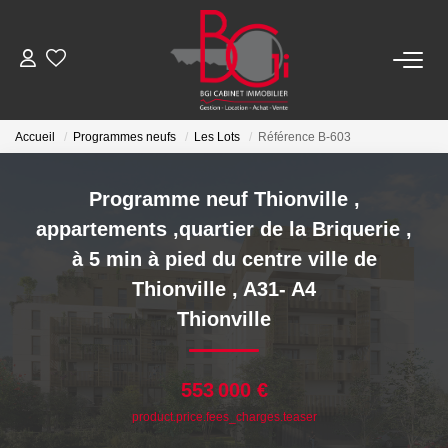
ACHETER
Accueil
Programmes neufs
Les Lots
Référence B-603
Ancien
Programme neuf Thionville ,
Neuf
appartements ,quartier de la Briquerie ,
à 5 min à pied du centre ville de
LOUER
Thionville , A31- A4
Thionville
Nos Biens
Télécharger Le Dossier De Location
553 000 €
product.price.fees_charges.teaser
ESTIMER