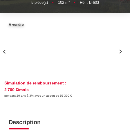
5
pièce(s)
•
102
m²
•
Réf : B-603
FAIRE GÉRER
A vendre
NOS AGENCES
CONTACT
EXTRANET
Simulation de remboursement :
2 760 €/mois
pendant 20 ans à 3% avec un apport de 55 300 €
Description