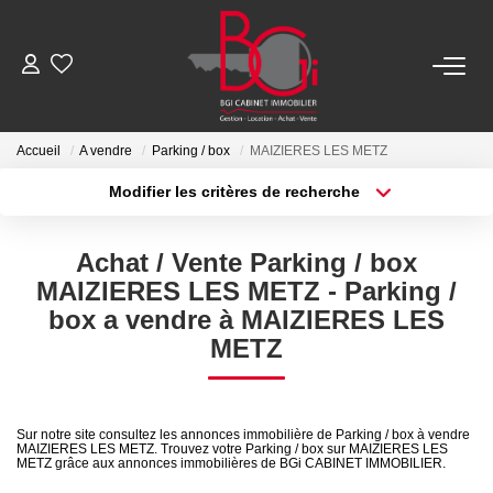
ACHETER
Accueil
A vendre
Parking / box
MAIZIERES LES METZ
Modifier les critères de recherche
Ancien
Type de transaction
Localisation
Acheter
Localisation
Neuf
Achat / Vente Parking / box
Type de bien
Sélectionnez...
Surface min
MAIZIERES LES METZ - Parking /
LOUER
box a vendre à MAIZIERES LES
Plus de critères
Budget max
METZ
Nos Biens
Créer une alerte
Télécharger Le Dossier De Location
Sur notre site consultez les annonces immobilière de Parking / box à vendre
MAIZIERES LES METZ. Trouvez votre Parking / box sur MAIZIERES LES
METZ grâce aux annonces immobilières de BGi CABINET IMMOBILIER.
ESTIMER