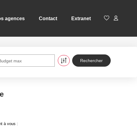
s agences
Contact
Extranet
Budget max
e
nt à vous :