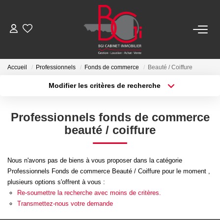
ACHETER
Accueil
Professionnels
Fonds de commerce
Beauté / Coiffure
Modifier les critères de recherche
Ancien
Type de transaction
Localisation
Acheter
Localisation
Neuf
Professionnels fonds de commerce
Type de bien
Sélectionnez...
Surface min
beauté / coiffure
LOUER
Plus de critères
Budget max
Nous n'avons pas de biens à vous proposer dans la catégorie
Nos Biens
Professionnels Fonds de commerce Beauté / Coiffure pour le moment ,
Créer une alerte
Télécharger Le Dossier De Location
plusieurs options s'offrent à vous :
Re-soumettre la recherche avec moins de critères.
Transmettez-nous votre demande
ESTIMER