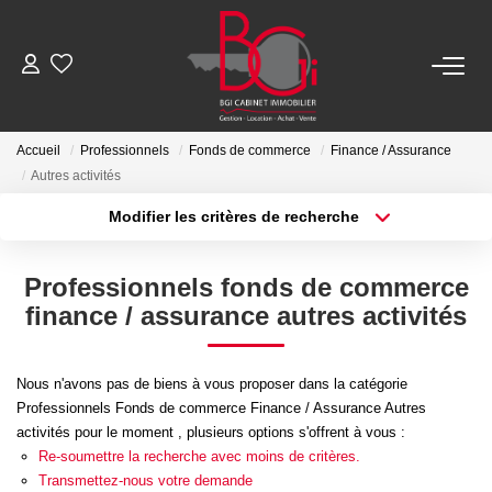
ACHETER
Accueil
Professionnels
Fonds de commerce
Finance / Assurance
Autres activités
Ancien
Modifier les critères de recherche
Type de transaction
Localisation
Neuf
Acheter
Localisation
Professionnels fonds de commerce
Type de bien
Sélectionnez...
Surface min
LOUER
finance / assurance autres activités
Plus de critères
Budget max
Nos Biens
Nous n'avons pas de biens à vous proposer dans la catégorie
Télécharger Le Dossier De Location
Professionnels Fonds de commerce Finance / Assurance Autres
Créer une alerte
activités pour le moment , plusieurs options s'offrent à vous :
Re-soumettre la recherche avec moins de critères.
ESTIMER
Transmettez-nous votre demande