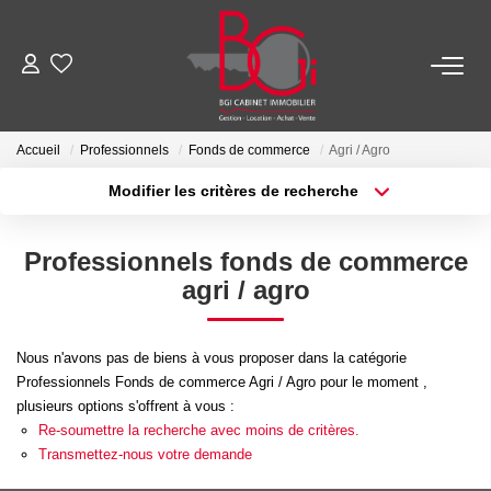
ACHETER
Accueil
Professionnels
Fonds de commerce
Agri / Agro
Ancien
Modifier les critères de recherche
Neuf
Localisation
Type de transaction
Surface min
Professionnels fonds de commerce
Type de bien
agri / agro
Plus de critères
Budget max
LOUER
Créer une alerte
Nos Biens
Nous n'avons pas de biens à vous proposer dans la catégorie
Professionnels Fonds de commerce Agri / Agro pour le moment ,
Télécharger Le Dossier De Location
plusieurs options s'offrent à vous :
Re-soumettre la recherche avec moins de critères.
Transmettez-nous votre demande
ESTIMER