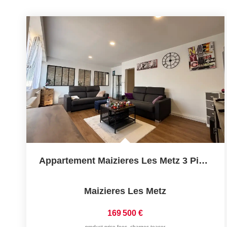
Appartement Maizieres Les Metz 3 Pièces 82.69 M2
Maizieres Les Metz
169 500 €
product.price.fees_charges.teaser