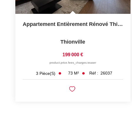
Appartement Entièrement Rénové Thionville Proche Centre...
Thionville
199 000 €
product.price.fees_charges.teaser
73
M²
Réf :
26037
3
Pièce(s)