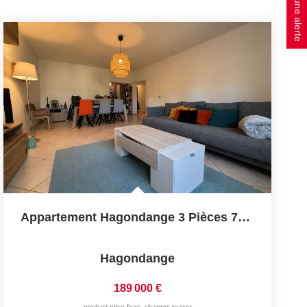
Créer une alerte
Appartement Hagondange 3 Pièces 79 M2
Hagondange
189 000 €
product.price.fees_charges.teaser