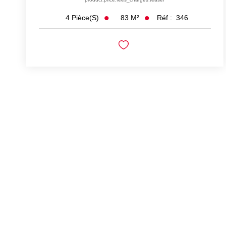
83
M²
Réf :
346
4
Pièce(s)