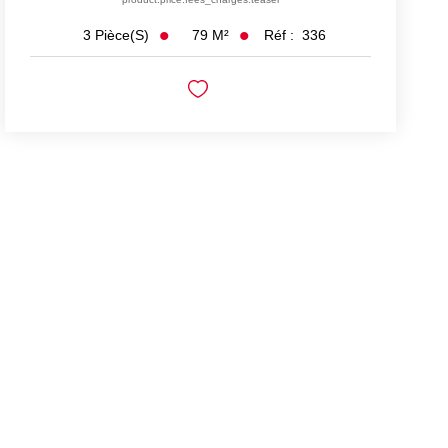
79
M²
Réf :
336
3
Pièce(s)