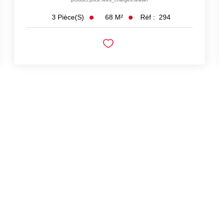
68
M²
Réf :
294
3
Pièce(s)