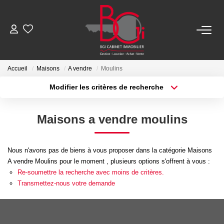
ACHETER
Accueil
Maisons
A vendre
Moulins
Modifier les critères de recherche
Ancien
Type de transaction
Localisation
Acheter
Localisation
Neuf
Maisons a vendre moulins
Type de bien
Sélectionnez...
Surface min
LOUER
Nous n'avons pas de biens à vous proposer dans la catégorie Maisons
Plus de critères
Budget max
A vendre Moulins pour le moment , plusieurs options s'offrent à vous :
Nos Biens
Re-soumettre la recherche avec moins de critères.
Créer une alerte
Télécharger Le Dossier De Location
Transmettez-nous votre demande
ESTIMER