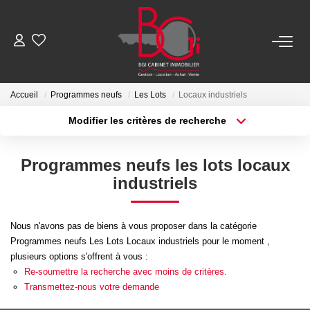
ACHETER
Accueil
Programmes neufs
Les Lots
Locaux industriels
Modifier les critères de recherche
Ancien
Type de transaction
Localisation
Acheter
Localisation
Neuf
Programmes neufs les lots locaux
Type de bien
Sélectionnez...
Surface min
industriels
LOUER
Plus de critères
Budget max
Nous n'avons pas de biens à vous proposer dans la catégorie
Nos Biens
Programmes neufs Les Lots Locaux industriels pour le moment ,
Créer une alerte
Télécharger Le Dossier De Location
plusieurs options s'offrent à vous :
Re-soumettre la recherche avec moins de critères.
Transmettez-nous votre demande
ESTIMER