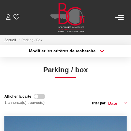
ACHETER
Accueil
Parking / Box
Modifier les critères de recherche
Ancien
Type de transaction
Localisation
Acheter
Localisation
Neuf
Parking / box
Type de bien
Sélectionnez...
Surface min
LOUER
Plus de critères
Budget max
Nos Biens
Afficher la carte
1 annonce(s) trouvée(s)
Trier par
Créer une alerte
Télécharger Le Dossier De Location
ESTIMER