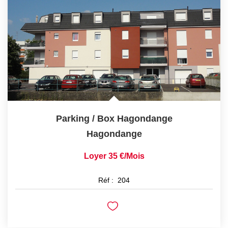
FAIRE GÉRER
NOS AGENCES
CONTACT
EXTRANET
Parking / Box Hagondange
Hagondange
Loyer 35 €/mois
Réf :
204