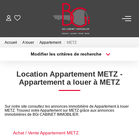
ACHETER
Accueil
A louer
Appartement
METZ
Ancien
Modifier les critères de recherche
Neuf
Localisation
Type de transaction
Surface min
Location Appartement METZ -
Type de bien
Appartement a louer à METZ
Plus de critères
Budget max
LOUER
Créer une alerte
Nos Biens
Sur notre site consultez les annonces immobilière de Appartement à louer
Télécharger Le Dossier De Location
METZ. Trouvez votre Appartement sur METZ grâce aux annonces
immobilières de BGi CABINET IMMOBILIER.
ESTIMER
Achat / Vente Appartement METZ