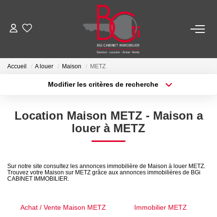
ACHETER
Accueil
A louer
Maison
METZ
Ancien
Modifier les critères de recherche
Neuf
Localisation
Type de transaction
Surface min
Location Maison METZ - Maison a
Type de bien
louer à METZ
Plus de critères
Budget max
LOUER
Créer une alerte
Nos Biens
Sur notre site consultez les annonces immobilière de Maison à louer METZ.
Télécharger Le Dossier De Location
Trouvez votre Maison sur METZ grâce aux annonces immobilières de BGi
CABINET IMMOBILIER.
ESTIMER
Achat / Vente Maison METZ
Immobilier METZ