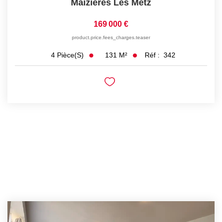
Maizieres Les Metz
169 000 €
product.price.fees_charges.teaser
131
M²
Réf :
342
4
Pièce(s)