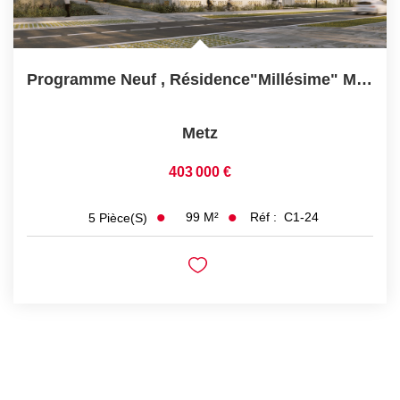
Programme Neuf , Résidence"Millésime" Maisons, Duplex,...
Metz
403 000 €
99
M²
Réf :
C1-24
5
Pièce(s)