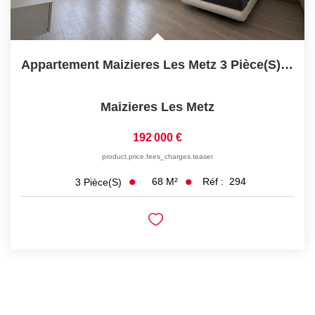
Appartement Maizieres Les Metz 3 Pièce(s) 67.95m2
Maizieres Les Metz
192 000 €
product.price.fees_charges.teaser
68
M²
Réf :
294
3
Pièce(s)