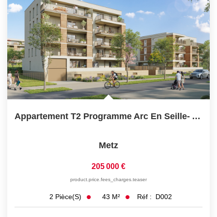
Appartement T2 Programme Arc En Seille- Appartements Neufs...
Metz
205 000 €
product.price.fees_charges.teaser
43
M²
Réf :
D002
2
Pièce(s)