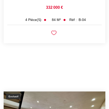
332 000 €
84
M²
Réf :
B-04
4
Pièce(s)
Exclusif