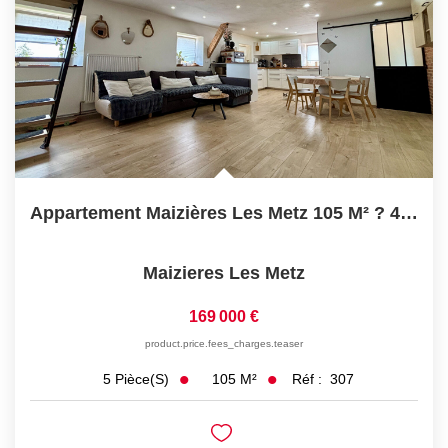
Appartement Maizières Les Metz 105 M² ? 4 Chambres
Maizieres Les Metz
169 000 €
product.price.fees_charges.teaser
105
M²
Réf :
307
5
Pièce(s)