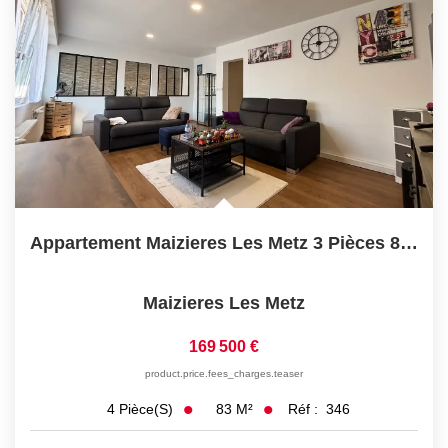
Appartement Maizieres Les Metz 3 Pièces 82.69 M2
Maizieres Les Metz
169 500 €
product.price.fees_charges.teaser
83
M²
Réf :
346
4
Pièce(s)