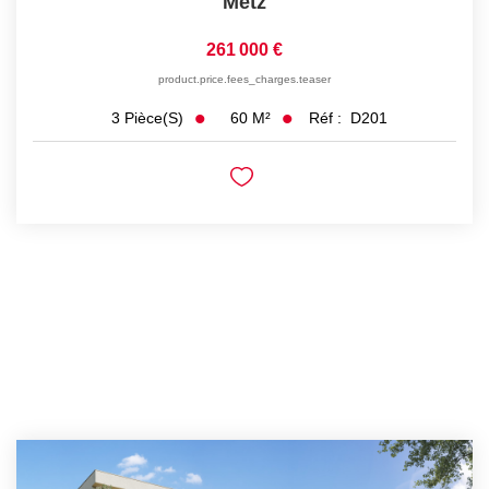
Metz
261 000 €
product.price.fees_charges.teaser
60
M²
Réf :
D201
3
Pièce(s)