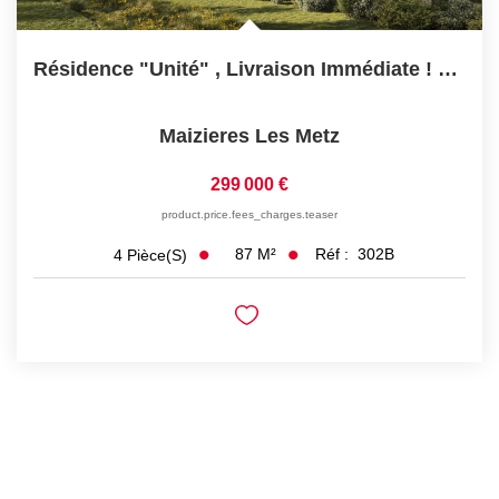
Résidence "Unité" , Livraison Immédiate ! Dernier Étage...
Maizieres Les Metz
299 000 €
product.price.fees_charges.teaser
87
M²
Réf :
302B
4
Pièce(s)