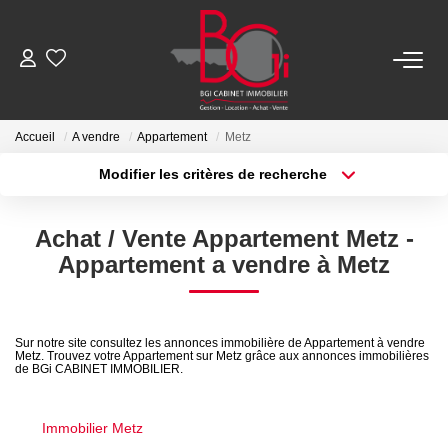
ACHETER
Accueil
A vendre
Appartement
Metz
Modifier les critères de recherche
Ancien
Type de transaction
Localisation
Acheter
Localisation
Neuf
Achat / Vente Appartement Metz -
Type de bien
Sélectionnez...
Surface min
Appartement a vendre à Metz
LOUER
Plus de critères
Budget max
Nos Biens
Sur notre site consultez les annonces immobilière de Appartement à vendre
Metz. Trouvez votre Appartement sur Metz grâce aux annonces immobilières
Créer une alerte
Télécharger Le Dossier De Location
de BGi CABINET IMMOBILIER.
Immobilier Metz
ESTIMER