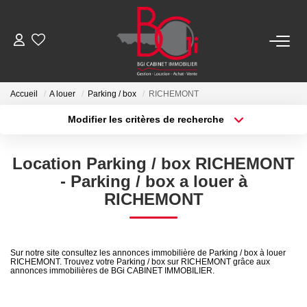
ACHETER
Accueil
A louer
Parking / box
RICHEMONT
Modifier les critères de recherche
Ancien
Type de transaction
Localisation
Acheter
Localisation
Neuf
Location Parking / box RICHEMONT
Type de bien
Sélectionnez...
Surface min
- Parking / box a louer à
LOUER
RICHEMONT
Plus de critères
Budget max
Nos Biens
Créer une alerte
Télécharger Le Dossier De Location
Sur notre site consultez les annonces immobilière de Parking / box à louer
RICHEMONT. Trouvez votre Parking / box sur RICHEMONT grâce aux
annonces immobilières de BGi CABINET IMMOBILIER.
ESTIMER