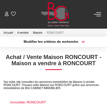
ACHETER
Accueil
A vendre
Maison
RONCOURT
Modifier les critères de recherche
Ancien
Type de transaction
Localisation
Acheter
Localisation
Neuf
Achat / Vente Maison RONCOURT -
Type de bien
Sélectionnez...
Surface min
Maison a vendre à RONCOURT
LOUER
Plus de critères
Budget max
Nos Biens
Sur notre site consultez les annonces immobilière de Maison à vendre
RONCOURT. Trouvez votre Maison sur RONCOURT grâce aux annonces
Créer une alerte
Télécharger Le Dossier De Location
immobilières de BGi CABINET IMMOBILIER.
Immobilier RONCOURT
ESTIMER