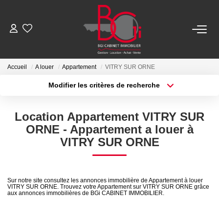
ACHETER
Accueil
A louer
Appartement
VITRY SUR ORNE
Modifier les critères de recherche
Ancien
Type de transaction
Localisation
Acheter
Localisation
Neuf
Location Appartement VITRY SUR
Type de bien
Sélectionnez...
Surface min
ORNE - Appartement a louer à
LOUER
VITRY SUR ORNE
Plus de critères
Budget max
Nos Biens
Créer une alerte
Télécharger Le Dossier De Location
Sur notre site consultez les annonces immobilière de Appartement à louer
VITRY SUR ORNE. Trouvez votre Appartement sur VITRY SUR ORNE grâce
aux annonces immobilières de BGi CABINET IMMOBILIER.
ESTIMER