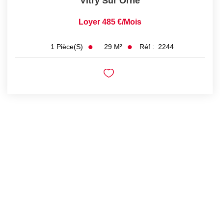
Vitry Sur Orne
Loyer 485 €/mois
29
M²
Réf :
2244
1
Pièce(s)